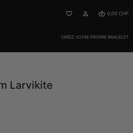



0,00 CHF
T
CRÉEZ VOTRE PROPRE BRACELET
m Larvikite