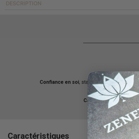
DESCRIPTION
Confiance en soi
, stabilité émotionnelle, neut
Calme les nerfs
et les t
Caractéristiques