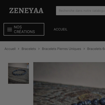
NOS
ACCUEIL
CRÉATIONS
Accueil
Bracelets
Bracelets Pierres Uniques
Bracelets 


