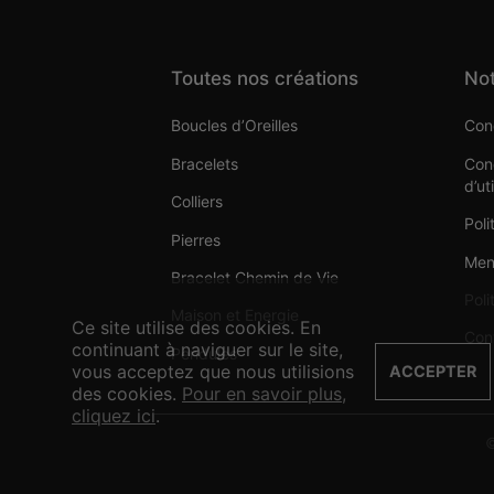
Toutes nos créations
Not
Boucles d’Oreilles
Cond
Bracelets
Cond
d’ut
Colliers
Poli
Pierres
Men
Bracelet Chemin de Vie
Poli
Maison et Energie
Ce site utilise des cookies. En
Con
continuant à naviguer sur le site,
Pendules
vous acceptez que nous utilisions
ACCEPTER
des cookies.
Pour en savoir plus,
cliquez ici
.
©