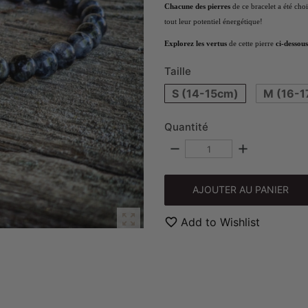
Chacune des pierres
de ce bracelet a été cho
tout leur potentiel énergétique!
Explorez les vertus
de cette pierre
ci-dessous
Taille
S (14-15cm)
M (16-1
Quantité
remove
add
AJOUTER AU PANIER

favorite_border
Add to Wishlist