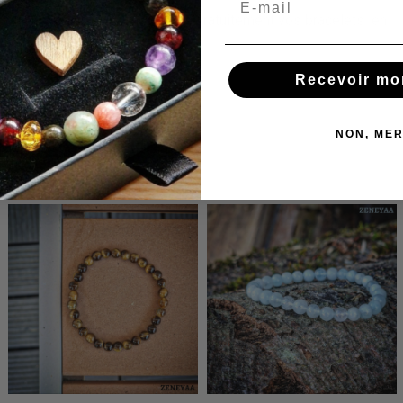
Nous réajustons et réparons gratuitement vos bracelets en
cas de besoin !
Recevoir mo
NON, MER