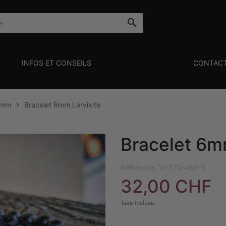

INFOS ET CONSEILS
CONTAC
6mm
Bracelet 6mm Larvikite

Bracelet 6m
Référence:
10-170-450-S
32,00 CHF
Taxe incluse