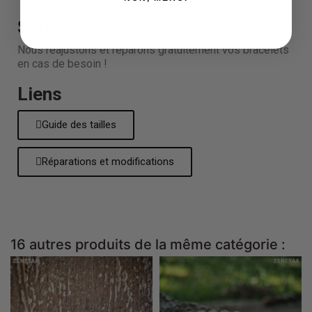
Service
Nous réajustons et réparons gratuitement vos bracelets
en cas de besoin !
Liens
Guide des tailles
Réparations et modifications
16 autres produits de la même catégorie :