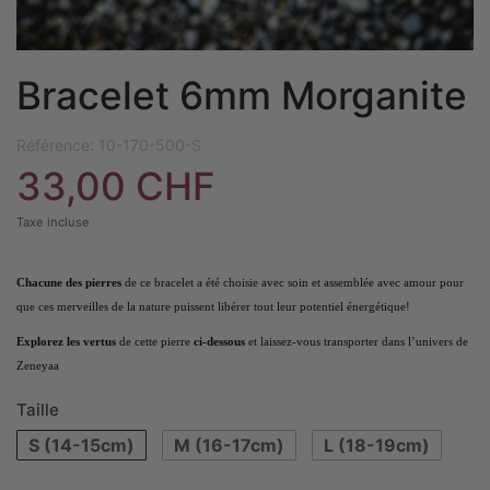
Bracelet 6mm Morganite
Référence:
10-170-500-S
33,00 CHF
Taxe incluse
Chacune des pierres
de ce bracelet a été choisie avec soin et assemblée avec amour pour
que ces merveilles de la nature puissent libérer tout leur potentiel énergétique!
Explorez les vertus
de cette pierre
ci-dessous
et laissez-vous transporter dans l’univers de
Zeneyaa
Taille
S (14-15cm)
M (16-17cm)
L (18-19cm)