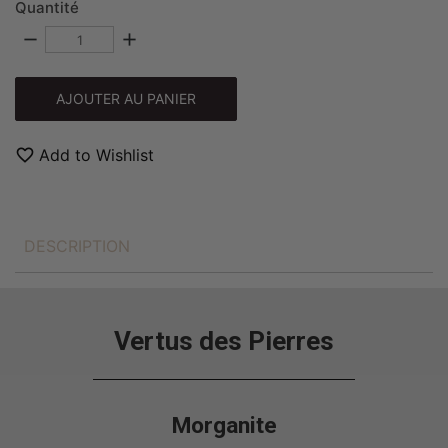
Quantité
remove
add
AJOUTER AU PANIER
favorite_border
Add to Wishlist
DESCRIPTION
Vertus des Pierres
Morganite