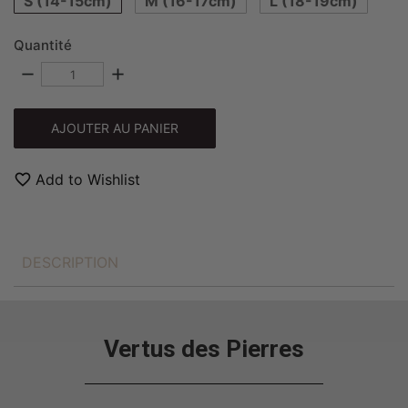
S (14-15cm)
M (16-17cm)
L (18-19cm)
Quantité
remove
add
AJOUTER AU PANIER
favorite_border
Add to Wishlist
DESCRIPTION
Vertus des Pierres