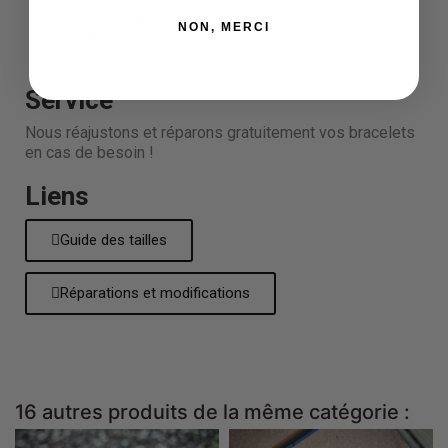
Tour du Poignet :
3 Tailles Disponibles
NON, MERCI
Élastique:
Haute Résistance
Chez vous en :
48h ouvrables !
Service
Nous réajustons et réparons gratuitement vos bracelets
en cas de besoin !
Liens
Guide des tailles
Réparations et modifications
16 autres produits de la même catégorie :