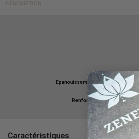
DESCRIPTION
Epanouissement
, progrès, concentrat
Renforce la mémoire
, eczéma
Caractéristiques