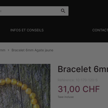

INFOS ET CONSEILS
CONTAC
6mm
Bracelet 6mm Agate jaune

Bracelet 6m
Référence:
10-170-120-S
31,00 CHF
Taxe incluse