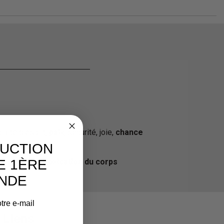
 clarté d'esprit,
paix
, sécurité, joie,
chance
DUCTION
E 1ÈRE
varices,
désintoxication du corps
NDE
tre e-mail
Liens