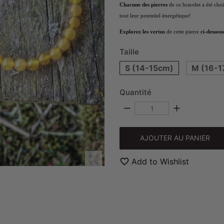
Chacune des pierres
de ce bracelet a été cho
tout leur potentiel énergétique!
Explorez les vertus
de cette pierre
ci-dessous
Taille
S (14-15cm)
M (16-1
Quantité
remove
add
AJOUTER AU PANIER

favorite_border
Add to Wishlist