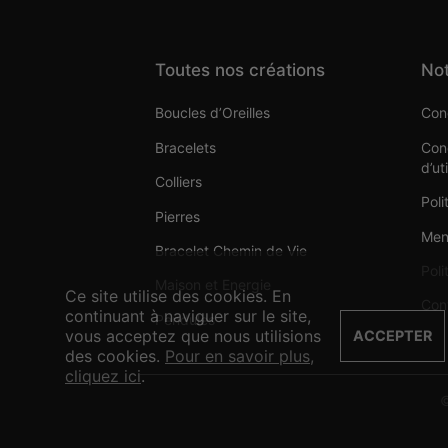
Toutes nos créations
Not
Boucles d’Oreilles
Cond
Bracelets
Cond
d’ut
Colliers
Poli
Pierres
Men
Bracelet Chemin de Vie
Poli
Maison et Energie
Ce site utilise des cookies. En
Con
continuant à naviguer sur le site,
Pendules
vous acceptez que nous utilisions
ACCEPTER
des cookies.
Pour en savoir plus,
cliquez ici
.
©