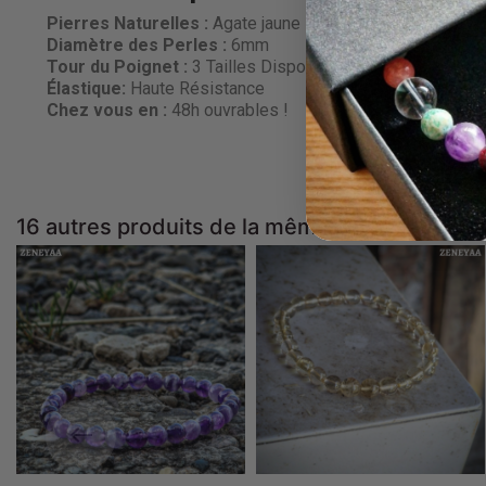
Pierres Naturelles :
Agate jaune
Diamètre des Perles
:
6mm
Tour du Poignet :
3 Tailles Disponibles
Élastique:
Haute Résistance
Chez vous en :
48h ouvrables !
16 autres produits de la même catégorie :