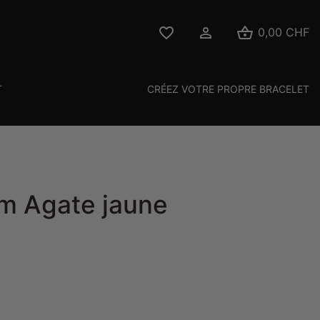



0,00 CHF
T
CRÉEZ VOTRE PROPRE BRACELET
m Agate jaune