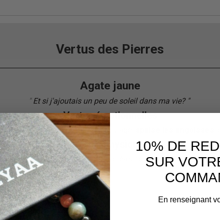
Vertus des Pierres
Agate jaune
"
Et si j'ajoutais un peu de soleil dans ma vie?
"
"
Vertus émotionnelles
ion, maturité, confiance en soi, courage,
apaise les angoisses
,
10% DE RE
Vertus physiques
SUR VOTR
, peau, prostate, yeux, cœur, pancréas, foie, vessie, digestion, 
COMMA
En renseignant vo
Service