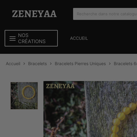
NOS
ACCUEIL
CRÉATIONS
Accueil
Bracelets
Bracelets Pierres Uniques
Bracelets 


