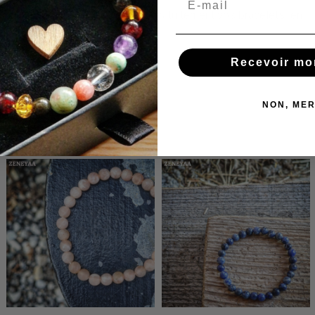
Nous réajustons et réparons gratuitement vos bracelets en
cas de besoin !
Recevoir mo
NON, MER