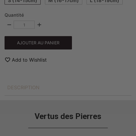
S (14-15cm)
M (16-17cm)
L (18-19cm)
Quantité
remove
add
AJOUTER AU PANIER
favorite_border
Add to Wishlist
DESCRIPTION
Vertus des Pierres