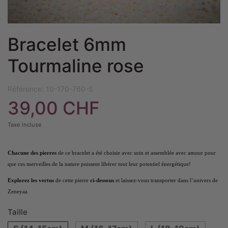
Bracelet 6mm
Tourmaline rose
Référence:
10-170-760-S
39,00 CHF
Taxe incluse
Chacune des pierres
de ce bracelet a été choisie avec soin et assemblée avec amour pour
que ces merveilles de la nature puissent libérer tout leur potentiel énergétique!
Explorez les vertus
de cette pierre
ci-dessous
et laissez-vous transporter dans l’univers de
Zeneyaa
Taille