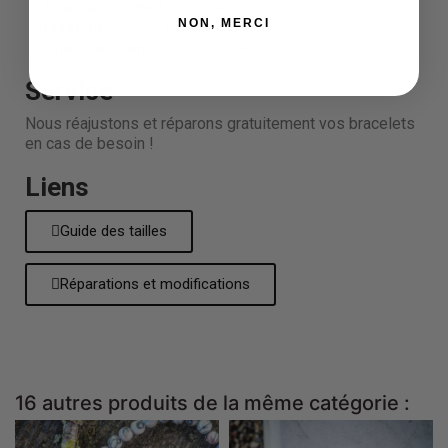
Tour du Poignet :
3 Tailles Disponibles
NON, MERCI
Élastique:
Haute Résistance
Chez vous en :
48h ouvrables
Service
Nous réajustons et réparons gratuitement vos bracelets
en cas de besoin !
Liens
Guide des tailles
Réparations et modifications
16 autres produits de la même catégorie :