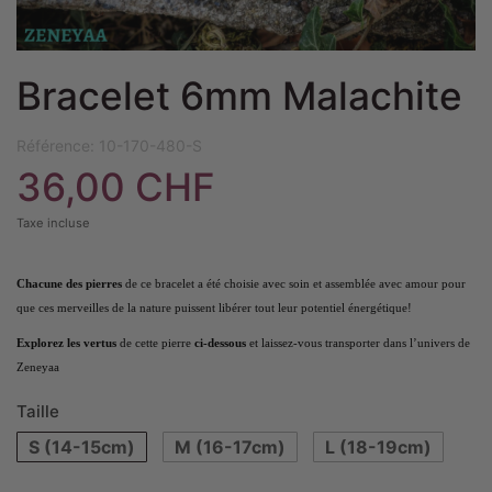
Bracelet 6mm Malachite
Référence:
10-170-480-S
36,00 CHF
Taxe incluse
Chacune des pierres
de ce bracelet a été choisie avec soin et assemblée avec amour pour
que ces merveilles de la nature puissent libérer tout leur potentiel énergétique!
Explorez les vertus
de cette pierre
ci-dessous
et laissez-vous transporter dans l’univers de
Zeneyaa
Taille
S (14-15cm)
M (16-17cm)
L (18-19cm)