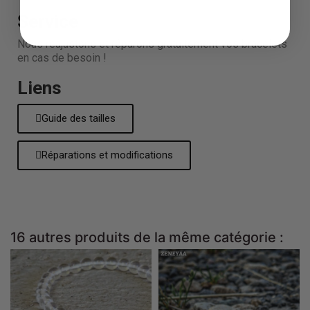
Service
Nous réajustons et réparons gratuitement vos bracelets
en cas de besoin !
Liens
Guide des tailles
Réparations et modifications
16 autres produits de la même catégorie :