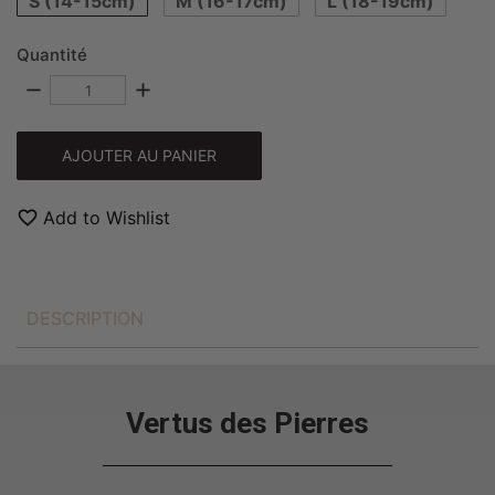
S (14-15cm)
M (16-17cm)
L (18-19cm)
Quantité
remove
add
AJOUTER AU PANIER
favorite_border
Add to Wishlist
DESCRIPTION
Vertus des Pierres