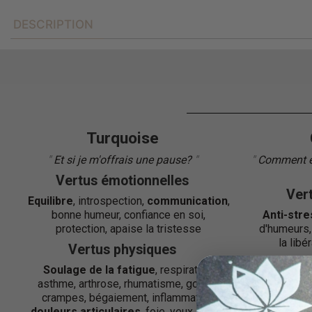
DESCRIPTION
Turquoise
"
Et si je m'offrais une pause?
"
"
Comment est
Vertus émotionnelles
Ver
Equilibre
, introspection,
communication
,
bonne humeur, confiance en soi,
Anti-stre
protection, apaise la tristesse
d'humeurs
la libé
Vertus physiques
Soulage de la fatigue
, respiration,
V
asthme, arthrose, rhumatisme, goutte,
crampes, bégaiement, inflammation,
Arthrose,
c
douleurs articulaires
, foie, yeux, aide à
respiratoir