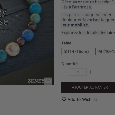
Découvrez notre bracelet "
liés à l'arthrose.
Les pierres soigneusement 
douleur et favoriser la gu
leur mobilité
.
Explorez les détails des
bien
Taille
S (14-15cm)
M (16-1
Quantité
remove
add

AJOUTER AU PANIER
favorite_border
Add to Wishlist