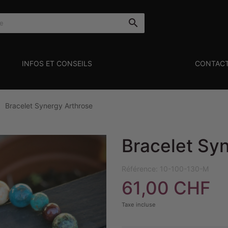

INFOS ET CONSEILS
CONTAC
Bracelet Synergy Arthrose

Bracelet Sy
Référence:
10-100-130-M
61,00 CHF
Taxe incluse