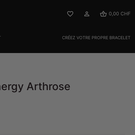



0,00 CHF
T
CRÉEZ VOTRE PROPRE BRACELET
nergy Arthrose