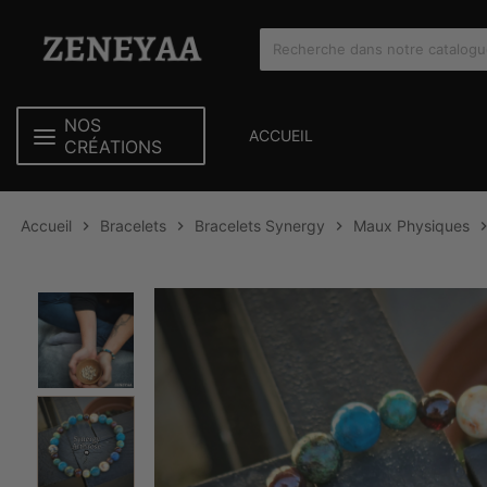
NOS
ACCUEIL
CRÉATIONS
Accueil
Bracelets
Bracelets Synergy
Maux Physiques


