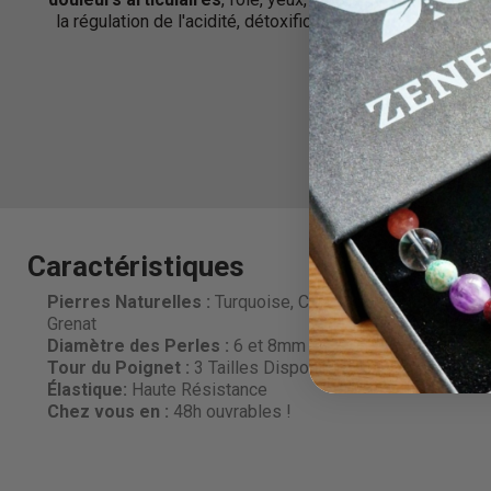
la régulation de l'acidité, détoxification
troubl
poumons,
Caractéristiques
Pierres Naturelles :
Turquoise, Chrysocolle, Apatite et
Grenat
Diamètre des Perles
:
6 et 8mm
Tour du Poignet :
3 Tailles Disponibles
Élastique:
Haute Résistance
Chez vous en :
48h ouvrables !