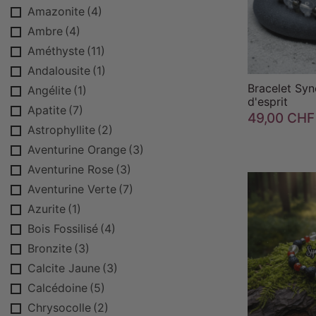
Amazonite
(4)
Ambre
(4)
Améthyste
(11)
Andalousite
(1)
Bracelet Syn
Angélite
(1)
d'esprit
Apatite
(7)
49,00 CHF
Astrophyllite
(2)
Aventurine Orange
(3)
Aventurine Rose
(3)
Aventurine Verte
(7)
Azurite
(1)
Bois Fossilisé
(4)
Bronzite
(3)

Calcite Jaune
(3)
Calcédoine
(5)
Chrysocolle
(2)