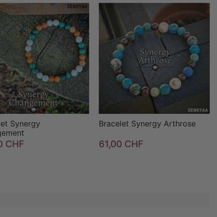


favorite_border


favorite_border
let Synergy
Bracelet Synergy Arthrose
gement
0 CHF
61,00 CHF