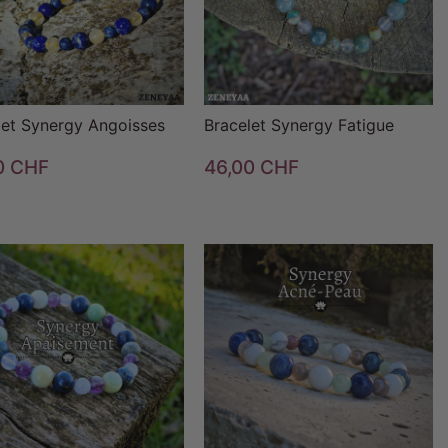
let Synergy Angoisses
Bracelet Synergy Fatigue
0 CHF
46,00 CHF


favorite_border


favorite_border