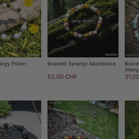

favorite_border


favorite_border
ergy Pollen
Bracelet Synergy Abondance
Brace
Allerg
52,00 CHF
31,0

favorite_border


favorite_border