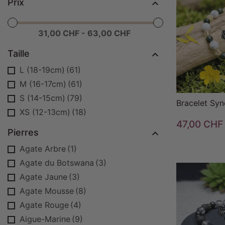
Prix

31,00 CHF - 63,00 CHF

Taille

L (18-19cm)
(61)
M (16-17cm)
(61)
S (14-15cm)
(79)
Bracelet Syn
XS (12-13cm)
(18)
47,00 CHF
Pierres

Agate Arbre
(1)
Agate du Botswana
(3)
Agate Jaune
(3)
Agate Mousse
(8)
Agate Rouge
(4)
Aigue-Marine
(9)
