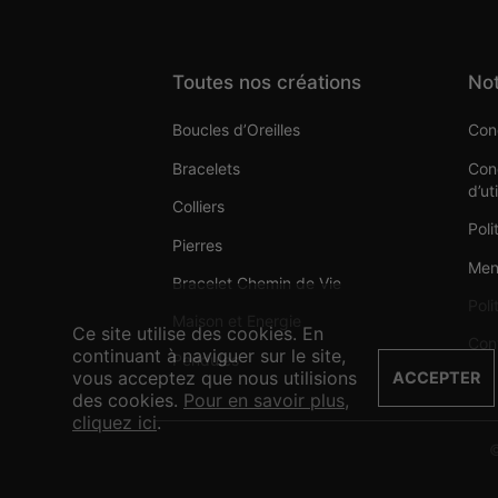
Toutes nos créations
Not
Boucles d’Oreilles
Cond
Bracelets
Cond
d’ut
Colliers
Poli
Pierres
Men
Bracelet Chemin de Vie
Poli
Maison et Energie
Ce site utilise des cookies. En
Con
continuant à naviguer sur le site,
Pendules
vous acceptez que nous utilisions
ACCEPTER
des cookies.
Pour en savoir plus,
cliquez ici
.
©