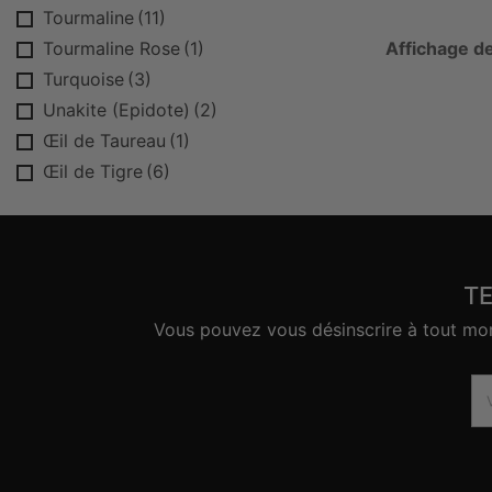
Tourmaline
(11)
Tourmaline Rose
(1)
Affichage de
Turquoise
(3)
Unakite (Epidote)
(2)
Œil de Taureau
(1)
Œil de Tigre
(6)
T
Vous pouvez vous désinscrire à tout mome