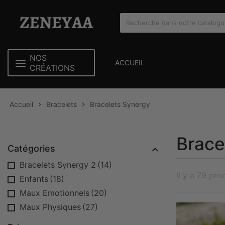
NOS
ACCUEIL
CRÉATIONS
Accueil
Bracelets
Bracelets Synergy


Brace
Catégories

Bracelets Synergy 2
(14)
Il y a 79 pro
Enfants
(18)
Maux Emotionnels
(20)
Maux Physiques
(27)