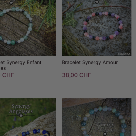


favorite_border


favorite_border
let Synergy Enfant
Bracelet Synergy Amour
ies
0 CHF
38,00 CHF


favorite_border


favorite_border