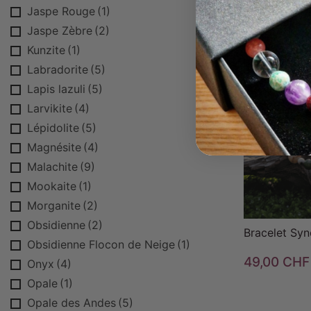
54,00 CHF
Jaspe Rouge
(1)
Jaspe Zèbre
(2)
Kunzite
(1)
Labradorite
(5)
Lapis lazuli
(5)
Larvikite
(4)
Lépidolite
(5)

Magnésite
(4)
Malachite
(9)
Mookaite
(1)
Morganite
(2)
Obsidienne
(2)
Bracelet Syn
Obsidienne Flocon de Neige
(1)
49,00 CHF
Onyx
(4)
Opale
(1)
Opale des Andes
(5)