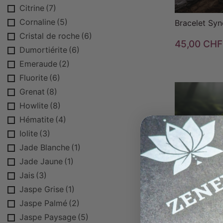
Citrine
(7)
Cornaline
(5)
Bracelet Syn
Cristal de roche
(6)
45,00 CHF
Dumortiérite
(6)
Emeraude
(2)
Fluorite
(6)
Grenat
(8)
Howlite
(8)
Hématite
(4)
Iolite
(3)

Jade Blanche
(1)
Jade Jaune
(1)
Jais
(3)
Jaspe Grise
(1)
Jaspe Palmé
(2)
Bracelet Syn
intérieur
Jaspe Paysage
(5)