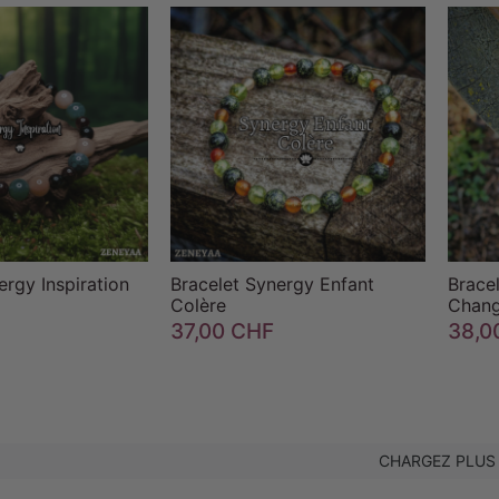

favorite_border


favorite_border
ergy Inspiration
Bracelet Synergy Enfant
Brace
Colère
Chan
37,00 CHF
38,0
CHARGEZ PLUS