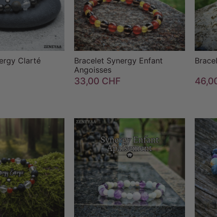
ergy Clarté
Bracelet Synergy Enfant
Brace
Angoisses
33,00 CHF
46,0

favorite_border


favorite_border