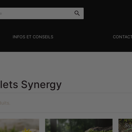

INFOS ET CONSEILS
CONTAC
lets Synergy
duits.