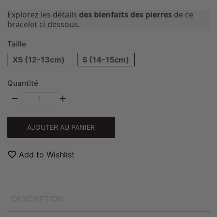
Explorez les détails
des bienfaits des pierres
de ce
bracelet ci-dessous.
Taille
XS (12-13cm)
S (14-15cm)
Quantité
remove
add
AJOUTER AU PANIER
favorite_border
Add to Wishlist
DESCRIPTION