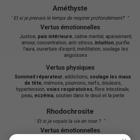
Améthyste
"
Et si je prenais le temps de respirer profondément?
"
"
Vertus émotionnelles
Justice,
paix intérieure
, calme mental, apaisement,
amour, concentration, anti-stress,
intuition
, purifie
l'aura, ouverture d'esprit, méditation, soulage les
angoisses
Vertus physiques
Sommeil réparateur
, addictions,
soulage les maux
de tête
, mémoire, poumons, nerfs, douleurs,
hypertension,
voies respiratoires
, flore intestinale,
peau,
eczéma
, soutien dans le deuil et la perte
Rhodochrosite
"
Et si je voyais la vie en rose ?
"
"
Vertus émotionnelles
Amour
, joie, bien-être,
enthousiasme
, bonne