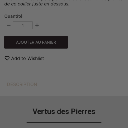
de ce collier juste en dessous.
Quantité
remove
add
AJOUTER AU PANIER
favorite_border
Add to Wishlist
DESCRIPTION
Vertus des Pierres