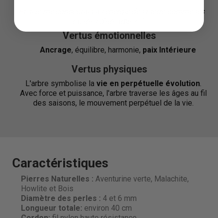
"
Et si je me connectais à l'énergie de la terre comme les
racines d'un arbre?
"
"
Vertus émotionnelles
Ancrage
, équilibre, harmonie,
paix Intérieure
Vertus physiques
L'arbre symbolise la
vie en perpétuelle évolution
.
Avec force et puissance, l'arbre traverse les âges au fil
des saisons, le mouvement perpétuel de la vie.
Caractéristiques
Pierres Naturelles :
Aventurine verte, Malachite,
Howlite et Bois
Diamètre des perles
:
4 et 6 mm
Longueur totale:
environ 40 cm
Cordon:
fil nylon haute résistance