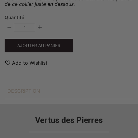
de ce collier juste en dessous.
Quantité
remove
add
AJOUTER AU PANIER
favorite_border
Add to Wishlist
DESCRIPTION
Vertus des Pierres