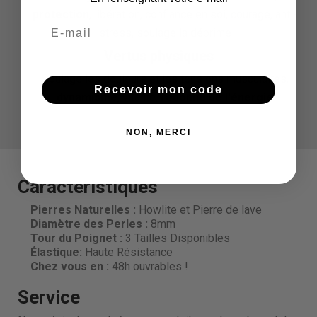
protection
, libération, confiance en soi, courage, anti-
stress, soulage la déprime
Vertus physiques
Soulage les douleurs et les tensions musculaires,
Recevoir mon code
dynamisme
, vitalité,
redonne de l'énergie
NON, MERCI
Caractéristiques
Pierres Naturelles :
Howlite et Pierre de lave
Diamètre des Perles
:
8mm
Tour du Poignet :
3 Tailles Disponibles
Élastique:
Haute Résistance
Chez vous en :
48h ouvrables !
Service