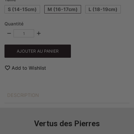
S (14-15cm)
M (16-17cm)
L (18-19cm)
Quantité
remove
add
AJOUTER AU PANIER
favorite_border
Add to Wishlist
DESCRIPTION
Vertus des Pierres