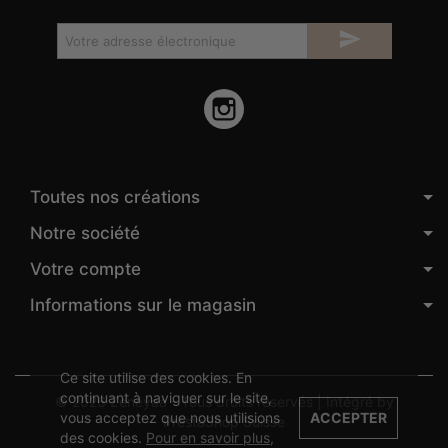

Instagram
Toutes nos créations
Notre société
Votre compte
Informations sur le magasin
Ce site utilise des cookies. En
continuant à naviguer sur le site,
© 2026 Zeneyaa - Tous droits réservés | Intégré by
vous acceptez que nous utilisions
ACCEPTER
PrestaShop Suisse
des cookies.
Pour en savoir plus,