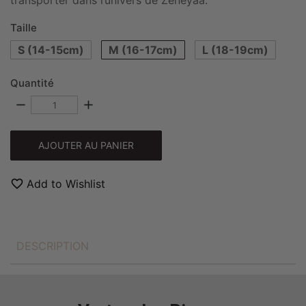
transporter dans l’univers de Zeneyaa.
Taille
S (14-15cm)
M (16-17cm)
L (18-19cm)
Quantité
remove
add
AJOUTER AU PANIER
favorite_border
Add to Wishlist
DESCRIPTION