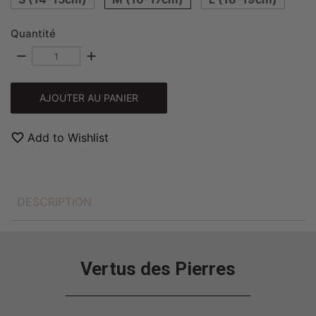
Quantité
remove
add
AJOUTER AU PANIER
favorite_border
Add to Wishlist
DESCRIPTION
Vertus des Pierres