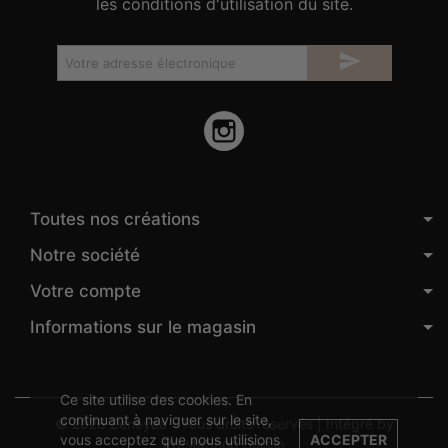
les conditions d'utilisation du site.

Instagram
Toutes nos créations
Notre société
Votre compte
Informations sur le magasin
Ce site utilise des cookies. En
continuant à naviguer sur le site,
© 2026 Zeneyaa - Tous droits réservés | Intégré by
vous acceptez que nous utilisions
ACCEPTER
PrestaShop Suisse