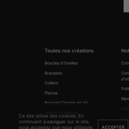
Toutes nos créations
Not
Boucles d’Oreilles
Cond
Bracelets
Cond
d’ut
Colliers
Poli
Pierres
Men
Bracelet Chemin de Vie
Poli
Maison et Energie
Ce site utilise des cookies. En
Con
continuant à naviguer sur le site,
Pendules
vous acceptez que nous utilisions
ACCEPTER