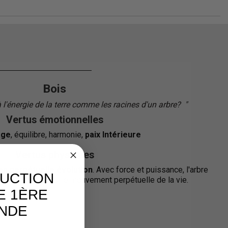
Bois
 l'énergie de la terre comme les racines d'un arbre?
"
"
Vertus émotionnelles
age
, équilibre, harmonie,
paix Intérieure
Vertus physiques
en perpétuelle évolution
. Avec force et puissance, l'arbre
DUCTION
u fil des saisons, le mouvement perpétuelle de la vie.
E 1ÈRE
NDE