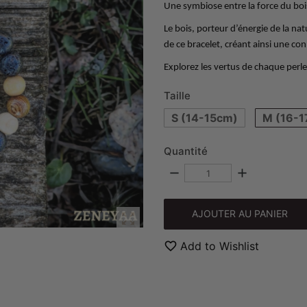
Une symbiose entre la force du bois
Le bois, porteur d’énergie de la na
de ce bracelet, créant ainsi une co
Explorez les vertus de chaque perle
Taille
S (14-15cm)
M (16-1
Quantité
remove
add
AJOUTER AU PANIER

favorite_border
Add to Wishlist