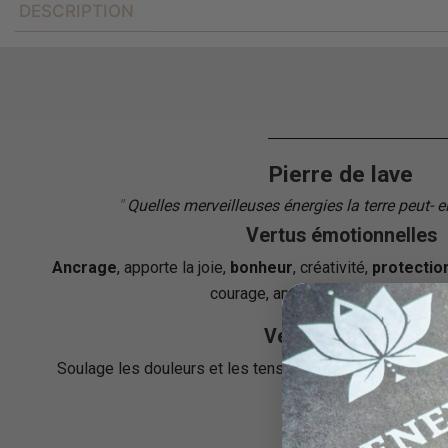
DESCRIPTION
Pierre de lave
"
Quelles merveilleuses énergies la terre peut- 
Vertus émotionnelles
Ancrage
, apporte la joie,
bonheur
, créativité,
protectio
courage, anti-stress, soulage la 
Vertus physiques
Soulage les douleurs et les tensions musculaires,
dyna
l'énergie