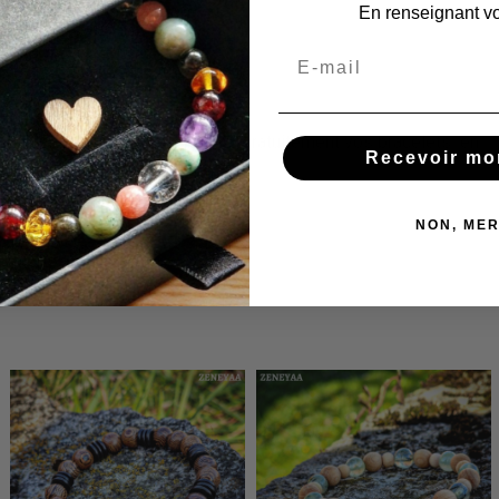
En renseignant vo
Service
Nous réajustons et réparons gratuitement vos bracelets en
Recevoir mo
cas de besoin !
NON, MER