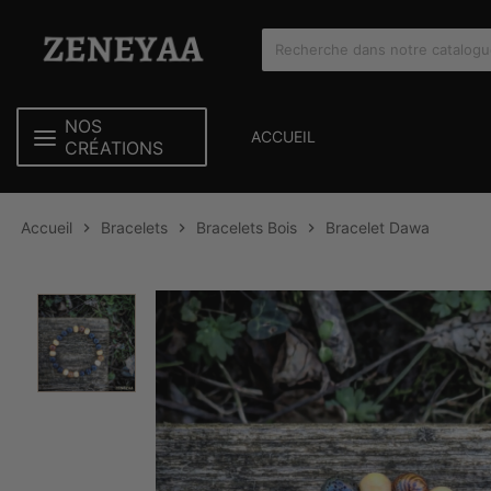
NOS
ACCUEIL
CRÉATIONS
Accueil
Bracelets
Bracelets Bois
Bracelet Dawa


