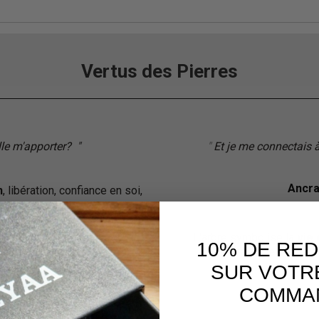
Vertus des Pierres
elle m'apporter?
"
"
"
Et je me connectais à
Ancr
n
, libération, confiance en soi,
déprime
L'arbre symbolise la
vie 
10% DE RE
traverse les âges a
misme
, vitalité,
redonne de
SUR VOTR
COMMA