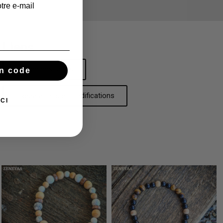
tre e-mail
Liens
Guide des tailles
n code
Réparations et modifications
CI