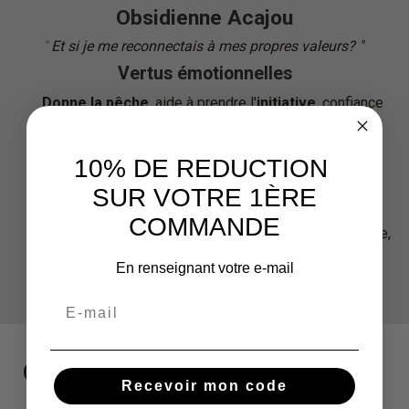
Obsidienne Acajou
"
Et si je me reconnectais à mes propres valeurs? "
"
Vertus émotionnelles
Donne la pêche
, aide à prendre l'
initiative
, confiance
en soi,
nouvel élan
,
atténue la susceptibilité, protège
des énergies négatives,
positivité
10% DE REDUCTION
Vertus physiques
SUR VOTRE 1ÈRE
Soulage les crampes et douleurs articulaires
,
COMMANDE
cicatrisation, calme les hémorragies, vue, estomac, foie,
intestin
En renseignant votre e-mail
Caractéristiques
Recevoir mon code
Pierres Naturelles :
Obsidienne Acajou mat