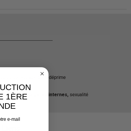
nquiétude, soulage de la déprime
DUCTION
ie entre les organes internes,
sexualité
E 1ÈRE
NDE
tre e-mail
Liens