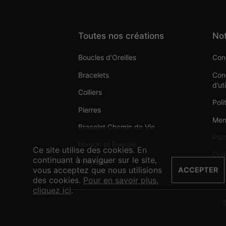
Toutes nos créations
Not
Boucles d’Oreilles
Cond
Bracelets
Cond
d’ut
Colliers
Poli
Pierres
Men
Bracelet Chemin de Vie
Poli
Maison et Energie
Ce site utilise des cookies. En
Con
continuant à naviguer sur le site,
Pendules
vous acceptez que nous utilisions
ACCEPTER
des cookies.
Pour en savoir plus,
cliquez ici
.
©