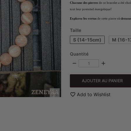
Chacune des pierres
de ce bracelet a été cho
tout leur potentiel énergétique!
Explorez les vertus
de cette pierre
ci-dessous
Taille
S (14-15cm)
M (16-1
Quantité
remove
add
AJOUTER AU PANIER

favorite_border
Add to Wishlist