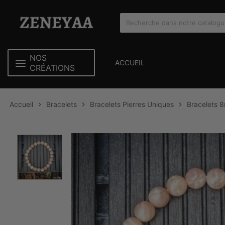
NOS
ACCUEIL
CRÉATIONS
Accueil
Bracelets
Bracelets Pierres Uniques
Bracelets 


