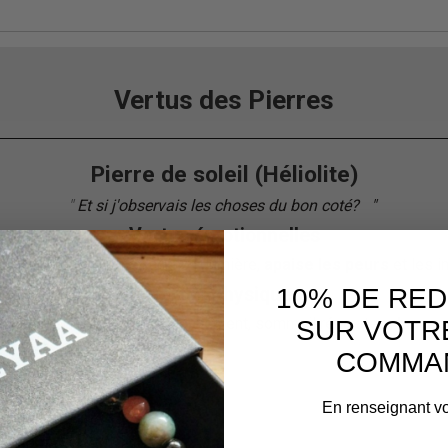
Vertus des Pierres
Pierre de soleil (Héliolite)
"
Et si j'observais les choses du bon coté?
"
"
Vertus émotionnelles
timisme, joie
de vivre, chance, lumière,
apaise les peurs
et les i
10% DE RE
Vertus physiques
, asthme, reins, cœur, ballonnement, sommeil réparateur,
harmon
SUR VOTR
COMMA
En renseignant vo
Service