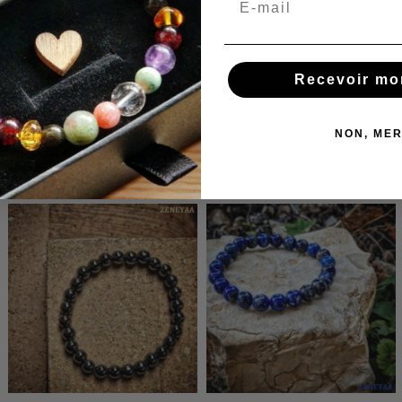
Nous réajustons et réparons gratuitement vos bracelets en
cas de besoin !
Recevoir mo
NON, MER