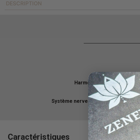
DESCRIPTION
Harmonie émotionnelle
, op
Système nerveux
, système immunitaire
Caractéristiques