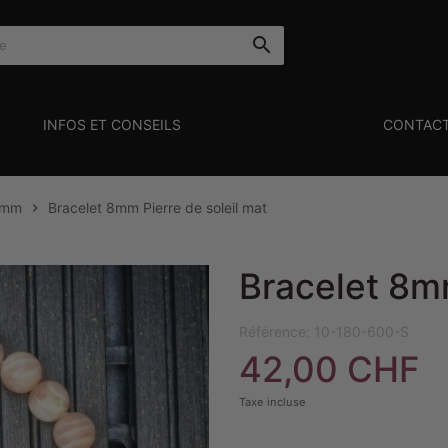

INFOS ET CONSEILS
CONTAC
8mm
Bracelet 8mm Pierre de soleil mat

Bracelet 8mm
Référence:
10-180-600-S
42,00 CHF
Taxe incluse