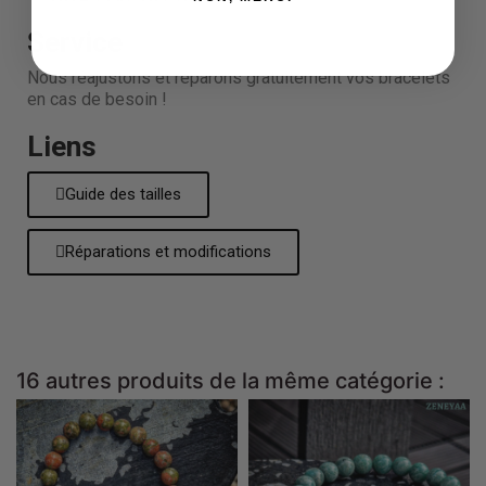
Service
Nous réajustons et réparons gratuitement vos bracelets
en cas de besoin !
Liens
Guide des tailles
Réparations et modifications
16 autres produits de la même catégorie :