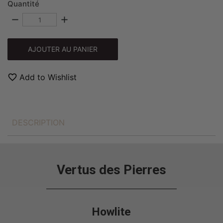
Quantité
remove
add
AJOUTER AU PANIER
favorite_border
Add to Wishlist
DESCRIPTION
Vertus des Pierres
Howlite