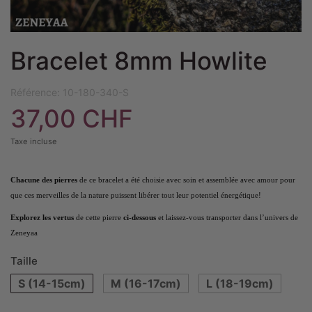
Bracelet 8mm Howlite
Référence:
10-180-340-S
37,00 CHF
Taxe incluse
Chacune des pierres
de ce bracelet a été choisie avec soin et assemblée avec amour pour
que ces merveilles de la nature puissent libérer tout leur potentiel énergétique!
Explorez les vertus
de cette pierre
ci-dessous
et laissez-vous transporter dans l’univers de
Zeneyaa
Taille
S (14-15cm)
M (16-17cm)
L (18-19cm)