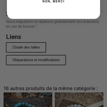
NON, MERCI
Chez vous en :
48h ouvrables !
Service
Nous réajustons et réparons gratuitement vos bracelets
en cas de besoin !
Liens
Guide des tailles
Réparations et modifications
16 autres produits de la même catégorie :