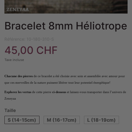
Bracelet 8mm Héliotrope
Référence:
10-180-310-S
45,00 CHF
Taxe incluse
Chacune des pierres
de ce bracelet a été choisie avec soin et assemblée avec amour pour
que ces merveilles de la nature puissent libérer tout leur potentiel énergétique!
Explorez les vertus
de cette pierre
ci-dessous
et laissez-vous transporter dans l’univers de
Zeneyaa
Taille
S (14-15cm)
M (16-17cm)
L (18-19cm)