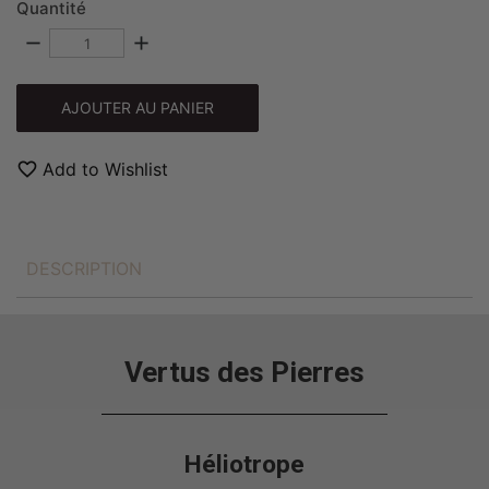
Quantité
remove
add
AJOUTER AU PANIER
favorite_border
Add to Wishlist
DESCRIPTION
Vertus des Pierres
Héliotrope