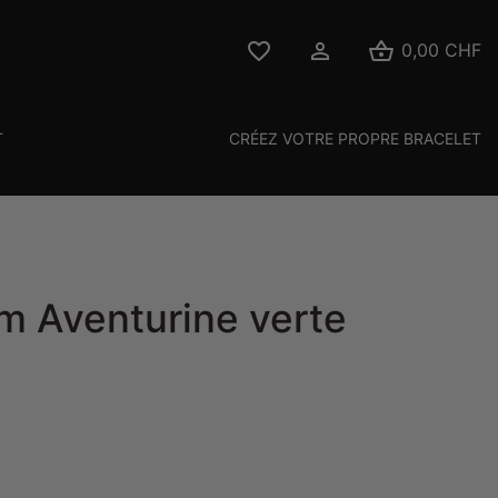



0,00 CHF
T
CRÉEZ VOTRE PROPRE BRACELET
m Aventurine verte