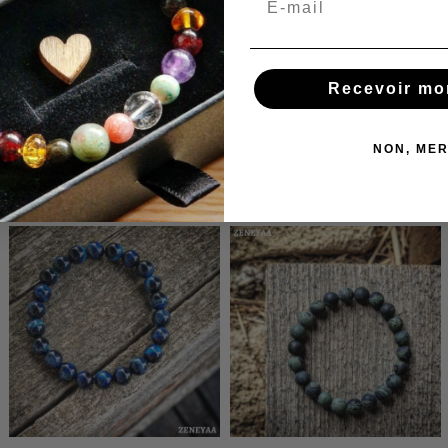
Nous réajustons et réparons gratuitement vos bracelets en
cas de besoin !
Recevoir mo
NON, MER