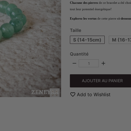
Chacune des pierres
de ce bracelet a été cho
tout leur potentiel énergétique!
Explorez les vertus
de cette pierre
ci-dessous
Taille
S (14-15cm)
M (16-1
Quantité
remove
add
AJOUTER AU PANIER

favorite_border
Add to Wishlist