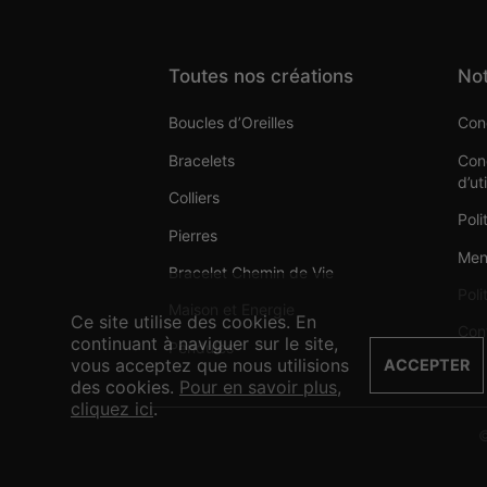
Toutes nos créations
Not
Boucles d’Oreilles
Cond
Bracelets
Cond
d’ut
Colliers
Poli
Pierres
Men
Bracelet Chemin de Vie
Poli
Maison et Energie
Ce site utilise des cookies. En
Con
continuant à naviguer sur le site,
Pendules
vous acceptez que nous utilisions
ACCEPTER
des cookies.
Pour en savoir plus,
cliquez ici
.
©