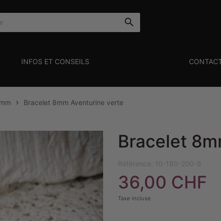

INFOS ET CONSEILS
CONTAC
8mm
Bracelet 8mm Aventurine verte

Bracelet 8m
Référence:
10-180-200-S
36,00 CHF
Taxe incluse