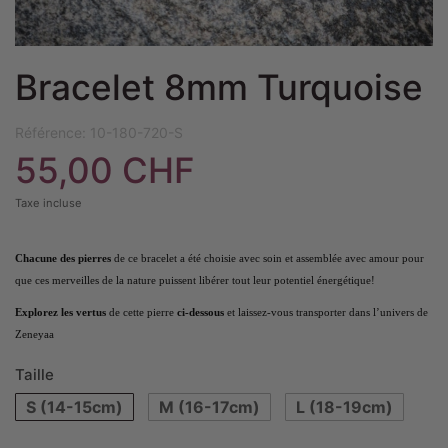
Bracelet 8mm Turquoise
Référence:
10-180-720-S
55,00 CHF
Taxe incluse
Chacune des pierres
de ce bracelet a été choisie avec soin et assemblée avec amour pour
que ces merveilles de la nature puissent libérer tout leur potentiel énergétique!
Explorez les vertus
de cette pierre
ci-dessous
et laissez-vous transporter dans l’univers de
Zeneyaa
Taille
S (14-15cm)
M (16-17cm)
L (18-19cm)