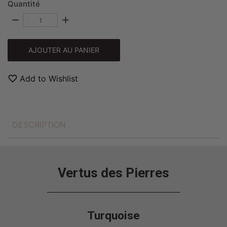
Quantité
remove
add
AJOUTER AU PANIER
favorite_border
Add to Wishlist
DESCRIPTION
Vertus des Pierres
Turquoise