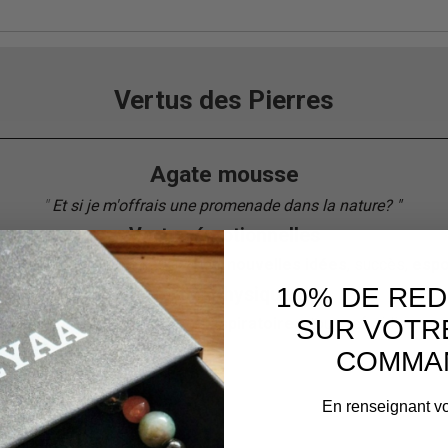
Vertus des Pierres
Agate mousse
"
Et si je m'offrais une promenade dans la nature?
"
"
Vertus émotionnelles
stress, favorise la communication,
nouvelles idées
, succès,
espo
10% DE RE
Vertus physiques
SUR VOTR
talité, lymphe, poumons,
voix respiratoires
, toux, refroidisseme
COMMA
En renseignant vo
Service