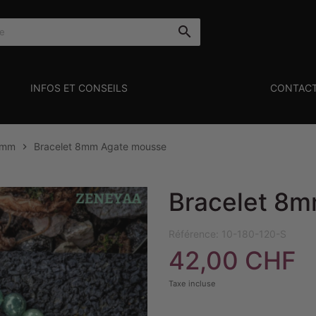

INFOS ET CONSEILS
CONTAC
8mm
Bracelet 8mm Agate mousse

Bracelet 8
Référence:
10-180-120-S
42,00 CHF
Taxe incluse