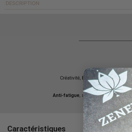
DESCRIPTION
Créativité,
liberté
, légèreté, anti-
Anti-fatigue
, système immunitaire, vi
Caractéristiques