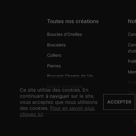
Toutes nos créations
Not
Boucles d’Oreilles
Cond
Bracelets
Cond
d’ut
Colliers
Poli
Pierres
Men
Bracelet Chemin de Vie
Poli
Maison et Energie
Ce site utilise des cookies. En
Con
continuant à naviguer sur le site,
Pendules
vous acceptez que nous utilisions
ACCEPTER
des cookies.
Pour en savoir plus,
cliquez ici
.
©