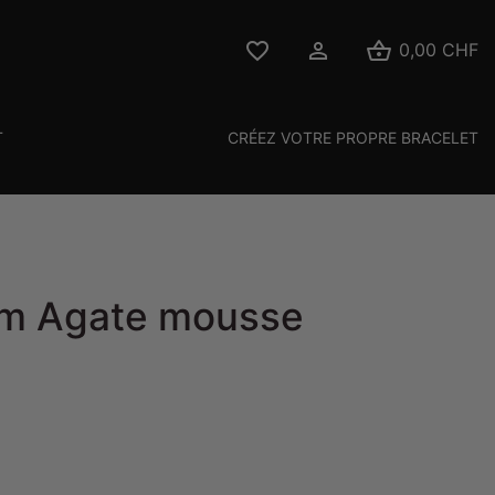



0,00 CHF
T
CRÉEZ VOTRE PROPRE BRACELET
mm Agate mousse