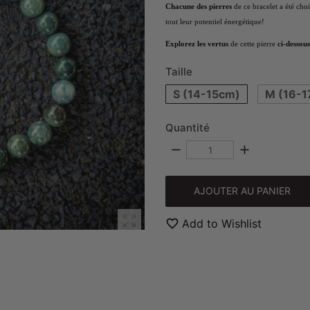
Chacune des pierres
de ce bracelet a été cho
tout leur potentiel énergétique!
Explorez les vertus
de cette pierre
ci-dessous
Taille
S (14-15cm)
M (16-1
Quantité
remove
add
AJOUTER AU PANIER

favorite_border
Add to Wishlist