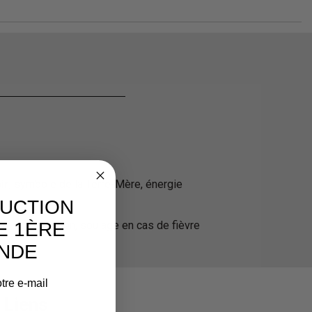
ir
, symbole de la Terre-Mère, énergie
DUCTION
E 1ÈRE
nt, inflammation, soulage en cas de fièvre
NDE
tre e-mail
Liens