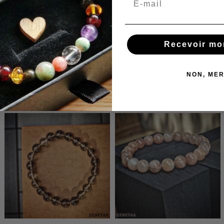
Nous réajustons et réparons gratuitement vos bracelets en
cas de besoin !
Recevoir mo
NON, MER