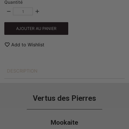
Quantité
remove
add
AJOUTER AU PANIER
favorite_border
Add to Wishlist
DESCRIPTION
Vertus des Pierres
Mookaite