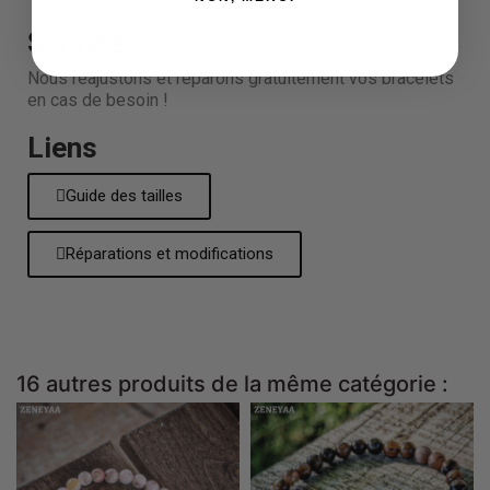
Service
Nous réajustons et réparons gratuitement vos bracelets
en cas de besoin !
Liens
Guide des tailles
Réparations et modifications
16 autres produits de la même catégorie :