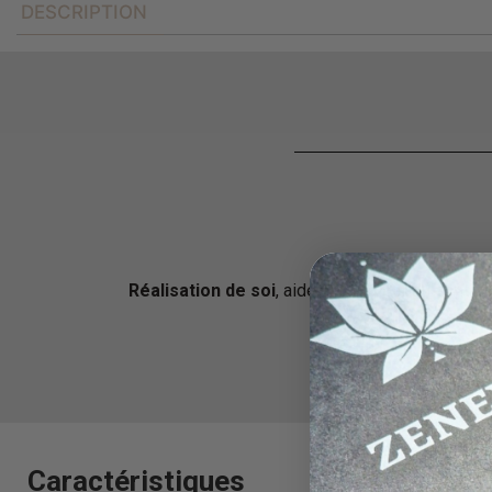
DESCRIPTION
Réalisation de soi
, aide à se libérer du sentim
Soulag
Caractéristiques