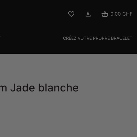



0,00 CHF
T
CRÉEZ VOTRE PROPRE BRACELET
m Jade blanche