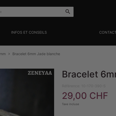

INFOS ET CONSEILS
CONTAC
6mm
Bracelet 6mm Jade blanche

Bracelet 6m
Référence:
10-170-390-S
29,00 CHF
Taxe incluse