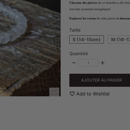
Chacune des pierres
de ce bracelet a été cho
tout leur potentiel énergétique!
Explorez les vertus
de cette pierre
ci-dessous
Taille
S (14-15cm)
M (16-1
Quantité
remove
add
AJOUTER AU PANIER

favorite_border
Add to Wishlist