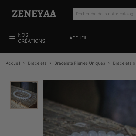
NOS
ACCUEIL
CRÉATIONS
Accueil
Bracelets
Bracelets Pierres Uniques
Bracelets 


