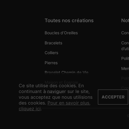
Toutes nos créations
Not
Boucles d’Oreilles
Cond
Bracelets
Cond
d’ut
Colliers
Poli
Pierres
Men
Bracelet Chemin de Vie
Poli
Maison et Energie
Ce site utilise des cookies. En
Con
continuant à naviguer sur le site,
Pendules
vous acceptez que nous utilisions
ACCEPTER
des cookies.
Pour en savoir plus,
cliquez ici
.
©