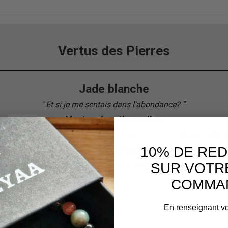
Vertus des Pierres
Jade blanche
"
Et si je me sentais dans l'abondance?
"
"
Vertus émotionnelles
ent de culpabilité,
anti-stress
, calme la nervosité,
générosité
,
10% DE RE
Vertus physiques
e les
maux de tête
et les migraines, aide en cas de troubles de
SUR VOTR
COMMA
En renseignant vo
Service