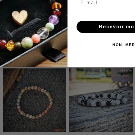
Nous réajustons et réparons gratuitement vos bracelets en
cas de besoin !
Recevoir mo
NON, MER