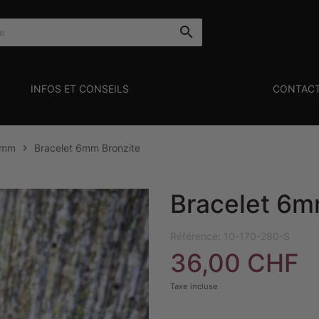

INFOS ET CONSEILS
CONTAC
6mm
Bracelet 6mm Bronzite

Bracelet 6m
Référence:
10-170-280-S
36,00 CHF
Taxe incluse