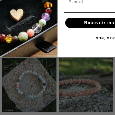
Nous réajustons et réparons gratuitement vos bracelets en
cas de besoin !
Recevoir mo
NON, MER