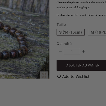
Chacune des pierres
de ce bracelet a été cho
tout leur potentiel énergétique!
Explorez les vertus
de cette pierre
ci-dessous
Taille
S (14-15cm)
M (16-1
Quantité
remove
add
AJOUTER AU PANIER

favorite_border
Add to Wishlist