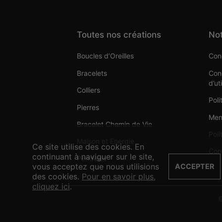
Toutes nos créations
Not
Boucles d’Oreilles
Cond
Bracelets
Cond
d’ut
Colliers
Poli
Pierres
Men
Bracelet Chemin de Vie
Poli
Maison et Energie
Ce site utilise des cookies. En
Con
continuant à naviguer sur le site,
Pendules
vous acceptez que nous utilisions
ACCEPTER
des cookies.
Pour en savoir plus,
cliquez ici
.
©