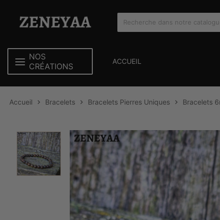
NOS
ACCUEIL
CRÉATIONS
Accueil
Bracelets
Bracelets Pierres Uniques
Bracelets 


