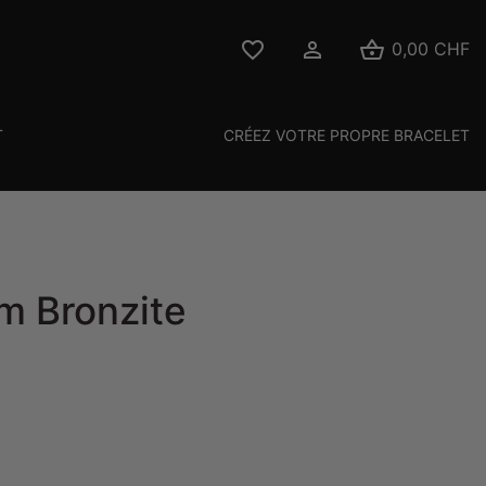



0,00 CHF
T
CRÉEZ VOTRE PROPRE BRACELET
m Bronzite