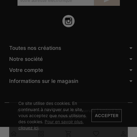
Instagram
Toutes nos créations
Notre société
Votre compte
Informations sur le magasin
Ce site utilise des cookies. En
continuant à naviguer sur le site,
© 2026 Zeneyaa - Tous droits réservés | Intégré by
vous acceptez que nous utilisions
ACCEPTER
PrestaShop Suisse
des cookies.
Pour en savoir plus,
cliquez ici
.




