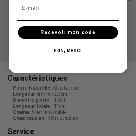
respect de soi-même, soulage la tristesse
Vertus physiques
Rythme cardiaque,
cicatrisation
, résorbe les bleus,
Recevoir mon code
brûlures, circulation sanguine, accompagne dans la
maternité
, fertilité, sexualité
NON, MERCI
Caractéristiques
Pierre Naturelle :
Quartz rose
Longueur pierre
:
2,5cm
Diamètre pierre
:
1,8cm
Longueur totale
:
11cm
Chaîne:
Acier Inoxydable
Chez vous en :
48h ouvrables !
Service