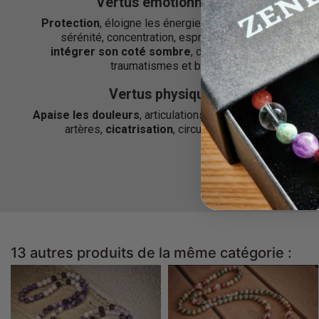
Vertus émotionnelles
Protection
, éloigne les énergies négatives, libération,
sérénité, concentration, esprit logique, intuition,
intégrer son coté sombre
, dualité, surmonter les
traumatismes et blocages
Vertus physiques
Apaise les douleurs
, articulations,
crampes
, tensions,
artères,
cicatrisation
, circulation sanguine
13 autres produits de la même catégorie :