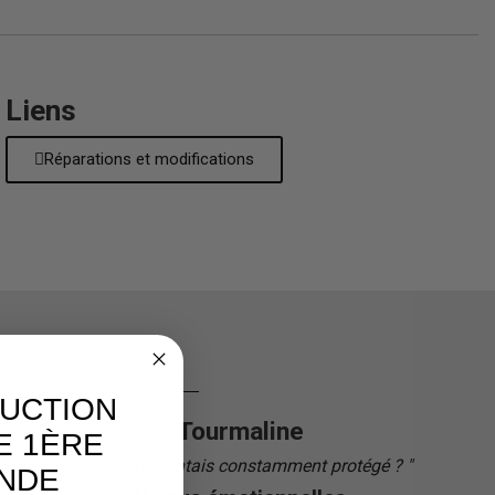
Liens
Réparations et modifications
DUCTION
Tourmaline
E 1ÈRE
"
Et si je me sentais constamment protégé ?
"
"
NDE