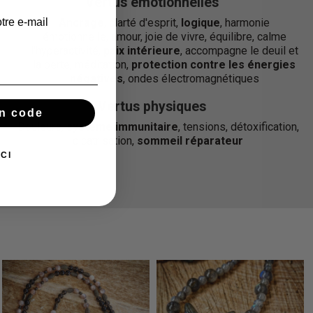
Vertus émotionnelles
tre e-mail
Ancrage
, clarté d'esprit,
logique
, harmonie
émotionnelle, amour, joie de vivre, équilibre, calme
l'hyperactivité,
paix intérieure
, accompagne le deuil et
la perte, méditation,
protection contre les énergies
négatives
, ondes électromagnétiques
Vertus physiques
n code
Douleurs,
système immunitaire
, tensions, détoxification,
cicatrisation,
sommeil réparateur
CI