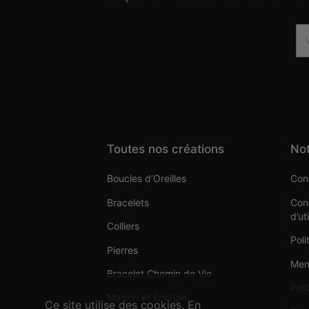
Toutes nos créations
Not
Boucles d’Oreilles
Cond
Bracelets
Cond
d’ut
Colliers
Poli
Pierres
Men
Bracelet Chemin de Vie
Poli
Maison et Energie
Ce site utilise des cookies. En