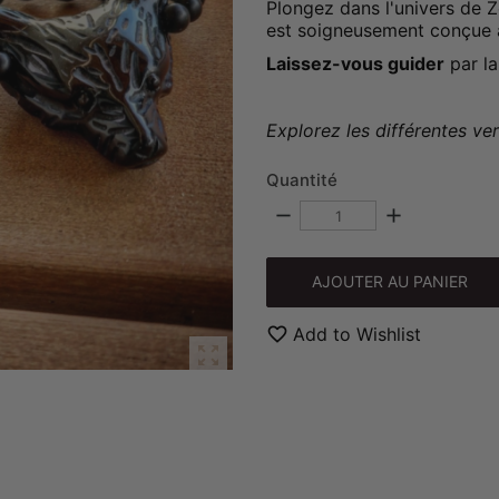
Plongez dans l'univers de
est soigneusement conçue
Laissez-vous guider
par la
Explorez les différentes ve
Quantité
remove
add
AJOUTER AU PANIER
favorite_border
Add to Wishlist
