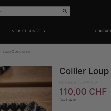

INFOS ET CONSEILS
CONTAC
ier Loup Obsidienne
Collier Lou
Référence:
15-210-150
110,00 CHF
Taxe incluse