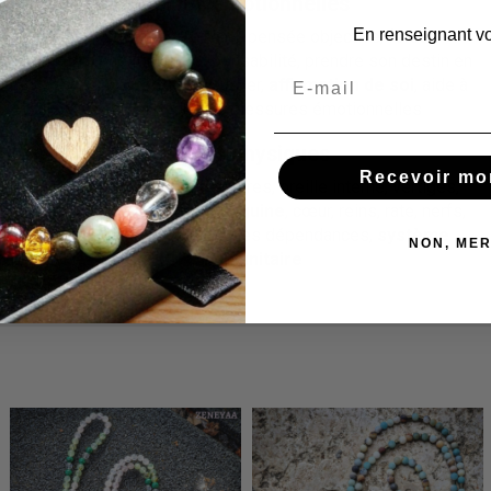
Vertus émotionnelles
En renseignant vo
Confiance en soi
, pensée objective, force
d'argumentation, responsabilité, prendre son destin en
main,
protection
, bouclier,
affirmation de soi
, aide à
la guérison des blessures émotionnelles
Vertus physiques
Recevoir mo
Douleurs, douleurs dentaires, oreille interne, vertiges,
nausées,
circulation sanguine
, cœur, reins, rate, nerfs,
os, aide à la libération des dépendances,
système
NON, MER
immunitaire