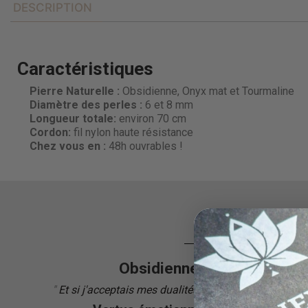
DESCRIPTION
Caractéristiques
Pierre Naturelle :
Obsidienne, Onyx mat et Tourmaline
Diamètre des perles
:
6 et 8 mm
Longueur totale:
environ 70 cm
Cordon:
fil nylon haute résistance
Chez vous en :
48h ouvrables !
Obsidienne
"
Et si j'acceptais mes dualités intérieures?
"
"