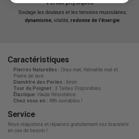
Vertus physiques
Soulage les douleurs et les tensions musculaires,
dynamisme
, vitalité,
redonne de l'énergie
Caractéristiques
Pierres Naturelles :
Onyx mat, Hématite mat et
Pierre de lave
Diamètre des Perles
:
6mm
Tour du Poignet :
3 Tailles Disponibles
Élastique:
Haute Résistance
Chez vous en :
48h ouvrables !
Service
Nous réajustons et réparons gratuitement vos bracelets
en cas de besoin !