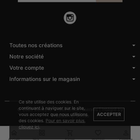
Instagram
Toutes nos créations
Notre société
Votre compte
Informations sur le magasin
Ce site utilise des cookies. En
continuant à naviguer sur le site,
© 2026 Zeneyaa - Tous droits réservés | Intégré by
vous acceptez que nous utilisions
ACCEPTER
PrestaShop Suisse
des cookies.
Pour en savoir plus,
cliquez ici
.





Accueil
Nos
Panier
Wishlist
Compte