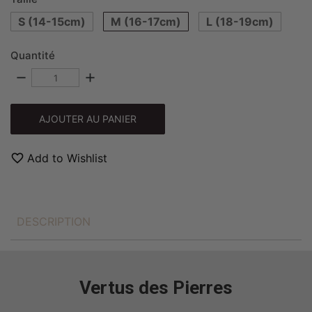
S (14-15cm)
M (16-17cm)
L (18-19cm)
Quantité
remove
add
AJOUTER AU PANIER
favorite_border
Add to Wishlist
DESCRIPTION
Vertus des Pierres