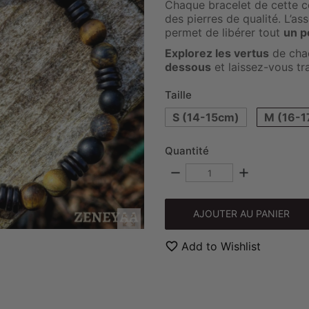
Chaque bracelet de cette col
des pierres de qualité. L’as
permet de libérer tout
un p
Explorez les vertus
de chac
dessous
et laissez-vous tr
Taille
S (14-15cm)
M (16-1
Quantité
remove
add
AJOUTER AU PANIER

favorite_border
Add to Wishlist