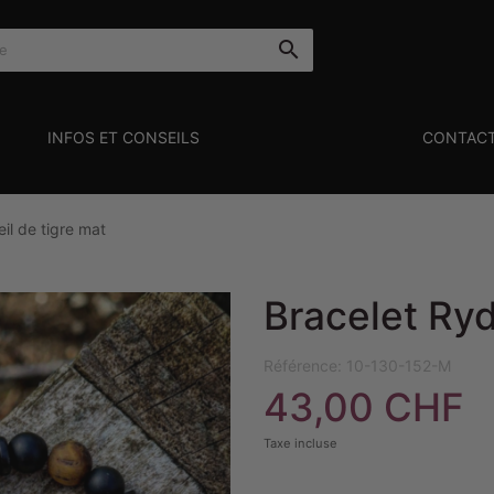

INFOS ET CONSEILS
CONTAC
il de tigre mat
Bracelet Ryd
Référence:
10-130-152-M
43,00 CHF
Taxe incluse