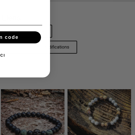
Liens
Guide des tailles
n code
Réparations et modifications
CI