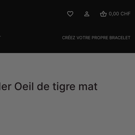



0,00 CHF
T
CRÉEZ VOTRE PROPRE BRACELET
er Oeil de tigre mat