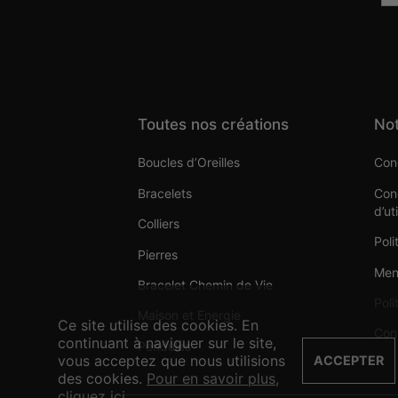
Toutes nos créations
Not
Boucles d’Oreilles
Cond
Bracelets
Cond
d’ut
Colliers
Poli
Pierres
Men
Bracelet Chemin de Vie
Poli
Maison et Energie
Ce site utilise des cookies. En
Con
continuant à naviguer sur le site,
Pendules
vous acceptez que nous utilisions
ACCEPTER
des cookies.
Pour en savoir plus,
cliquez ici
.