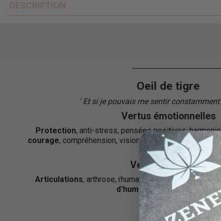
DESCRIPTION
Oeil de tigre
"
Et si je pouvais me sentir constamment
Vertus émotionnelles
Protection
, anti-stress, pensées positives, harmonie
courage
, compréhension, vision claire, aide à la libéra
énergies négatives
Vertus physiques
Articulations
, arthrose, rhumatismes, nerfs, asthme, 
d'humeurs
, douleurs,
digesti