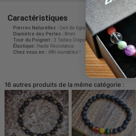
Caractéristiques
Pierres Naturelles :
Oeil de tigre mat et Onyx mat
Diamètre des Perles
:
8mm
Tour du Poignet :
3 Tailles Disponibles
Élastique:
Haute Résistance
Chez vous en :
48h ouvrables !
16 autres produits de la même catégorie :