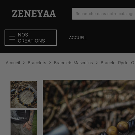
NOS
ACCUEIL
CRÉATIONS
Accueil
Bracelets
Bracelets Masculins
Bracelet Ryder Oe


