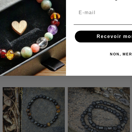
Service
Nous réajustons et réparons gratuitement vos bracelets en
cas de besoin !
Recevoir mo
NON, MER