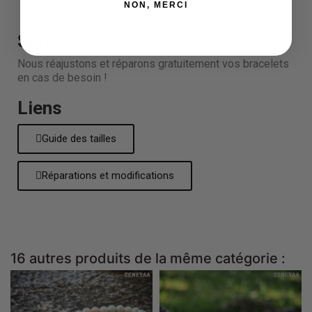
NON, MERCI
Chez vous en :
48h ouvrables !
Service
Nous réajustons et réparons gratuitement vos bracelets
en cas de besoin !
Liens
Guide des tailles
Réparations et modifications
16 autres produits de la même catégorie :