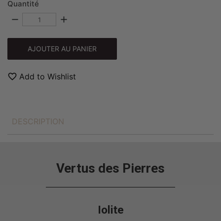
Quantité
remove
add
AJOUTER AU PANIER
favorite_border
Add to Wishlist
DESCRIPTION
Vertus des Pierres
Iolite