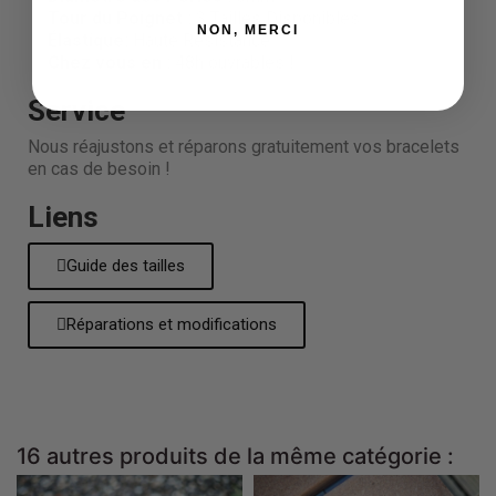
Tour du Poignet :
3 Tailles Disponibles
NON, MERCI
Élastique:
Haute Résistance
Chez vous en :
48h ouvrables !
Service
Nous réajustons et réparons gratuitement vos bracelets
en cas de besoin !
Liens
Guide des tailles
Réparations et modifications
16 autres produits de la même catégorie :