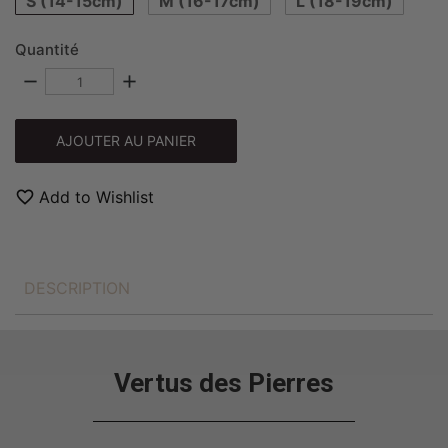
S (14-15cm)
M (16-17cm)
L (18-19cm)
Quantité
remove
add
AJOUTER AU PANIER
favorite_border
Add to Wishlist
DESCRIPTION
Vertus des Pierres