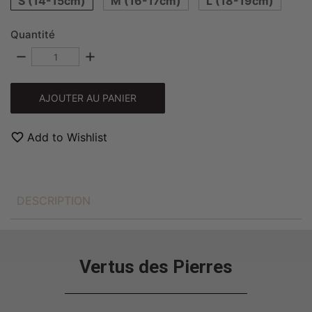
S (14-15cm)
M (16-17cm)
L (18-19cm)
Quantité
remove
add
AJOUTER AU PANIER
favorite_border
Add to Wishlist
DESCRIPTION
Vertus des Pierres