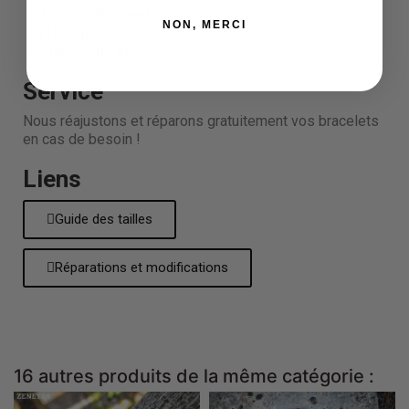
Tour du Poignet :
3 Tailles Disponibles
NON, MERCI
Élastique:
Haute Résistance
Chez vous en :
48h ouvrables !
Service
Nous réajustons et réparons gratuitement vos bracelets
en cas de besoin !
Liens
Guide des tailles
Réparations et modifications
16 autres produits de la même catégorie :