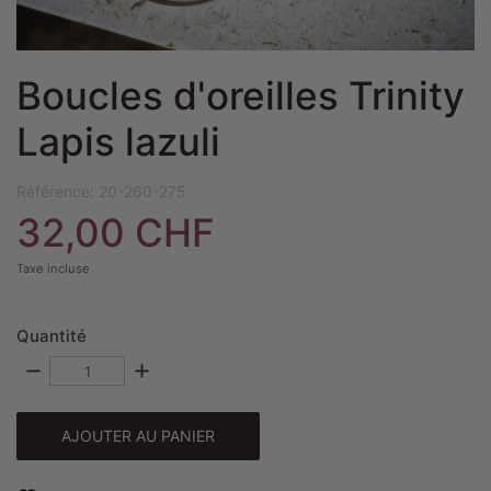
Boucles d'oreilles Trinity
Lapis lazuli
Référence:
20-260-275
32,00 CHF
Taxe incluse
Quantité
remove
add
AJOUTER AU PANIER