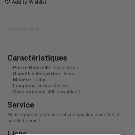
favorite_border
Add to Wishlist
DESCRIPTION
Caractéristiques
Pierre Naturelle :
Lapis lazuli
Diamètre des perles
:
6mm
Matière:
Laiton
Longueur:
environ 4,5 cm
Chez vous en :
48h ouvrables !
Service
Nous réparons gratuitement vos boucles d'oreilles en
cas de besoin !
Liens