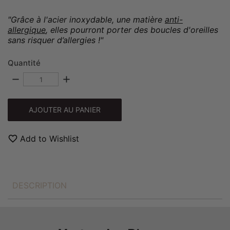
"Grâce à l'acier inoxydable, une matière
anti-
allergique
, elles pourront porter des boucles d'oreilles
sans risquer d’allergies !"
Quantité
remove
add
AJOUTER AU PANIER
favorite_border
Add to Wishlist
DESCRIPTION