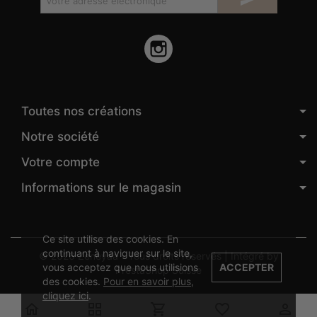
Instagram
Toutes nos créations
Notre société
Votre compte
Informations sur le magasin
Ce site utilise des cookies. En
continuant à naviguer sur le site,
© 2026 Zeneyaa - Tous droits réservés | Intégré by
vous acceptez que nous utilisions
ACCEPTER
PrestaShop Suisse
des cookies.
Pour en savoir plus,
cliquez ici
.




