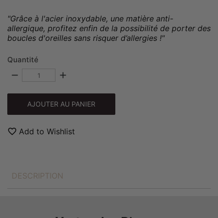
"Grâce à l'acier inoxydable, une matière anti-
allergique, profitez enfin de la possibilité de porter des
boucles d'oreilles sans risquer d’allergies !"
Quantité
remove
add
AJOUTER AU PANIER
favorite_border
Add to Wishlist
DESCRIPTION