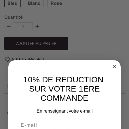
Bleu
Blanc
Rose
Quantité
remove
add
AJOUTER AU PANIER
favorite_border
Add to Wishlist
10% DE REDUCTION
DESCRIPTION
SUR VOTRE 1ÈRE
COMMANDE
En renseignant votre e-mail
Caractéristiques
Matériau : Acier Inoxydable doré
Couleurs à choix: Bleu, Rose, Blanc