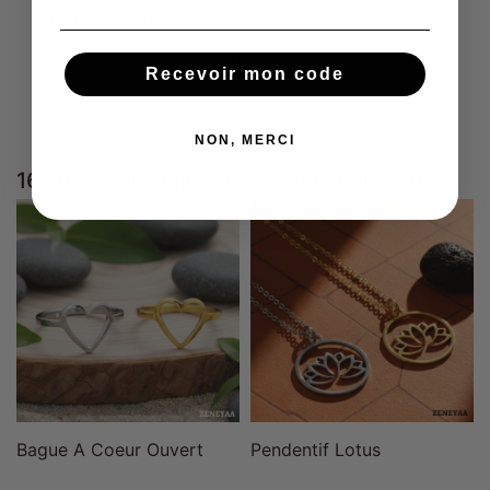
Taille : Réglable
Allergies: Anti-Allergique
Chez vous en : 48h ouvrables !
Recevoir mon code
NON, MERCI
16 autres produits de la même catégorie :
Bague A Coeur Ouvert
Pendentif Lotus