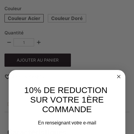
Couleur
Couleur Acier
Couleur Doré
Quantité
remove
add
AJOUTER AU PANIER
favorite_border
Add to Wishlist
10% DE REDUCTION
SUR VOTRE 1ÈRE
DESCRIPTION
COMMANDE
En renseignant votre e-mail
Caractéristiques