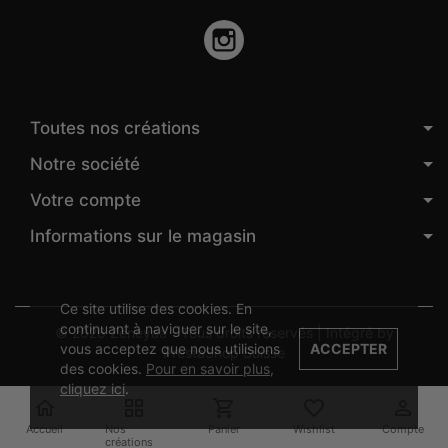
Instagram
Toutes nos créations
Notre société
Votre compte
Informations sur le magasin
Ce site utilise des cookies. En
continuant à naviguer sur le site,
© 2026 Zeneyaa - Tous droits réservés | Intégré by
vous acceptez que nous utilisions
ACCEPTER
PrestaShop Suisse
des cookies.
Pour en savoir plus,
cliquez ici
.





Accueil
Nos
Panier
Wishlist
Compte
créations