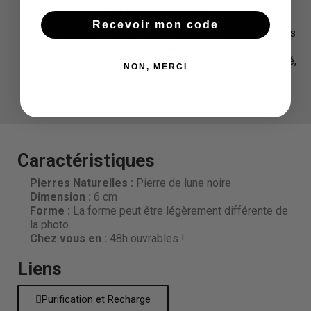
Vertus physiques
Recevoir mon code
Peau, cheveux
, somnambulisme, soulage les troubles
de la ménopause et
règles douloureuses
,
accompagne la maternité, soutient l'allaitement, fertilité,
NON, MERCI
sexualité
Caractéristiques
Pierres Naturelles :
Pierre de lune noire
Dimension
:
6 cm
Forme
:
La forme peut être légèrement différente de
la photo
Chez vous en :
48h ouvrables !
Liens
Purification et Recharge