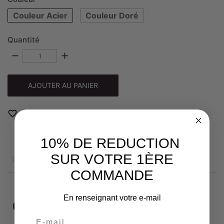
Couleur Acier
Couleur Doré
Quantité
remove
add
AJOUTER AU PANIER
favorite_border
Add to Wishlist
10% DE REDUCTION
SUR VOTRE 1ÈRE
DESCRIPTION
COMMANDE
En renseignant votre e-mail
Caractéristiques
Matériau : Acier Inoxydable