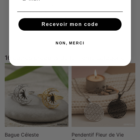
Couleurs à choix: Acier ou Doré
Taille : Réglable
Allergies: Anti-Allergique
Chez vous en : 48h ouvrables !
Recevoir mon code
NON, MERCI
16 autres produits de la même catégorie :
Bague Céleste
Pendentif Fleur de Vie